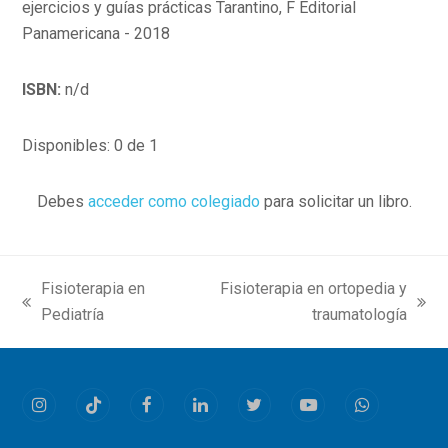
ejercicios y guías prácticas Tarantino, F Editorial
Panamericana - 2018
ISBN:
n/d
Disponibles: 0 de 1
Debes
acceder como colegiado
para solicitar un libro.
Fisioterapia en
Fisioterapia en ortopedia y
previous
next
Pediatría
traumatología
post:
post:
Instagram
Tiktok
Facebook
LinkedIn
Twitter
Youtube
Whatsapp