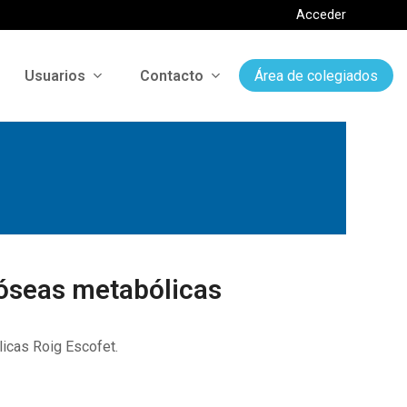
Acceder
Usuarios
Contacto
Área de colegiados
óseas metabólicas
cas Roig Escofet.