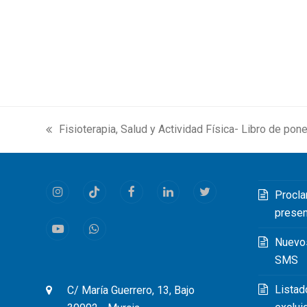
Fisioterapia, Salud y Actividad Física- Libro de pon
previous
post:
Procla
Instagram
Tiktok
Facebook
LinkedIn
Twitter
prese
Youtube
Whatsapp
Nuevo
SMS
Listad
C/ María Guerrero, 13, Bajo