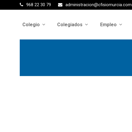
968 22 30 79
administracion@cfisiomurcia.com
Colegio
Colegiados
Empleo