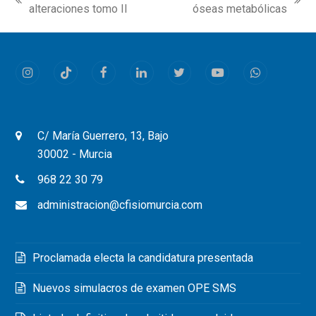
previous
next
alteraciones tomo II
óseas metabólicas
post:
post:
Instagram
Tiktok
Facebook
LinkedIn
Twitter
Youtube
Whatsapp
C/ María Guerrero, 13, Bajo
30002 - Murcia
968 22 30 79
administracion@cfisiomurcia.com
Proclamada electa la candidatura presentada
Nuevos simulacros de examen OPE SMS