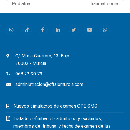
previous
next
Pediatría
traumatología
post:
post:
Instagram
Tiktok
Facebook
LinkedIn
Twitter
Youtube
Whatsapp
C/ María Guerrero, 13, Bajo
30002 - Murcia
968 22 30 79
administracion@cfisiomurcia.com
Nuevos simulacros de examen OPE SMS
Listado definitivo de admitidos y excluidos,
miembros del tribunal y fecha de examen de las