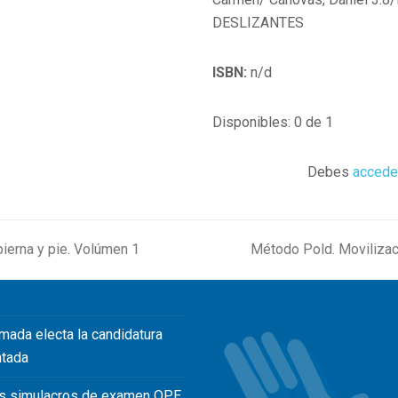
DESLIZANTES
ISBN:
n/d
Disponibles: 0 de 1
Debes
accede
ierna y pie. Volúmen 1
Método Pold. Movilizaci
next
post:
mada electa la candidatura
ntada
s simulacros de examen OPE