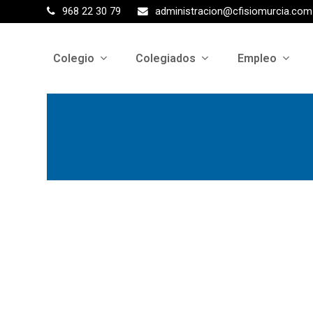
968 22 30 79
administracion@cfisiomurcia.com
Colegio
Colegiados
Empleo