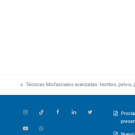
Técnicas Miofasciales avanzadas. Hombro, pelvis, p
previous
post:
Procla
Instagram
Tiktok
Facebook
LinkedIn
Twitter
prese
Youtube
Whatsapp
Nuevo