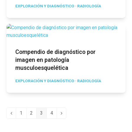
EXPLORACIÓN Y DIAGNÓSTICO
·
RADIOLOGÍA
Compendio de diagnóstico por
imagen en patología
musculoesquelética
EXPLORACIÓN Y DIAGNÓSTICO
·
RADIOLOGÍA
1
2
3
4
Anterior
Page
Page
Page
Page
Siguiente