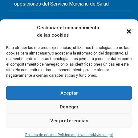
oposiciones del Servicio Murciano de Salud
Gestionar el consentimiento
de las cookies
Para ofrecer las mejores experiencias, utilizamos tecnologías como las
cookies para almacenar y/o acceder a la información del dispositivo. El
consentimiento de estas tecnologías nos permitirá procesar datos como
el comportamiento de navegación o las identificaciones únicas en este
sitio. No consentir o retirar el consentimiento, puede afectar
negativamente a ciertas características y funciones.
Aceptar
Denegar
Copyright Colegio Oficial de Fisioterapeutas de la Región de
Murcia 2026
Ver preferencias
Política de privacidad
Política de cookies
Aviso legal
Contacto
Política de cookies
Política de privacidad
Aviso legal