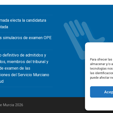
mada electa la candidatura
ntada
s simulacros de examen OPE
o definitivo de admitidos y
Para ofrecer la
dos, miembros del tribunal y
almacenar y/o ac
de examen de las
tecnologías nos
las identificaci
iones del Servicio Murciano
puede afectar ne
ud
Acep
 de Murcia 2026
Política de p