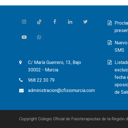
Procla
Instagram
Tiktok
Facebook
LinkedIn
Twitter
prese
Youtube
Whatsapp
Nuevo
SMS
Listad
C/ María Guerrero, 13, Bajo
exclui
30002 - Murcia
fecha 
968 22 30 79
oposic
administracion@cfisiomurcia.com
de Sal
Copyright Colegio Oficial de Fisioterapeutas de la Región