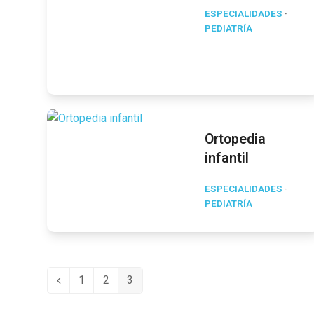
ESPECIALIDADES
·
PEDIATRÍA
Ortopedia
infantil
ESPECIALIDADES
·
PEDIATRÍA
1
2
3
Anterior
Page
Page
Page