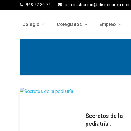
968 22 30 79
administracion@cfisiomurcia.com
Colegio
Colegiados
Empleo
Secretos de la
pediatría .