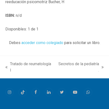
reeducación psicomotriz Bucher, H
ISBN:
n/d
Disponibles: 1 de 1
Debes
acceder como colegiado
para solicitar un libro.
Tratado de reumatología
Secretos de la pediatría
previous
next
I
.
post:
post:
Instagram
Tiktok
Facebook
LinkedIn
Twitter
Youtube
Whatsapp