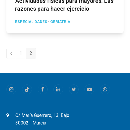
Actividades físicas para mayores. Las
razones para hacer ejercicio
ESPECIALIDADES
·
GERIATRÍA
1
2
Anterior
Page
Page
Instagram
Tiktok
Facebook
LinkedIn
Twitter
Youtube
Whatsapp
C/ María Guerrero, 13, Bajo
30002 - Murcia