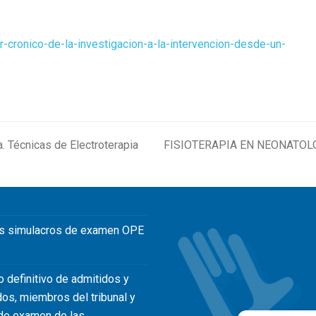
r-cronico-de-la-investigacion-a-la-intervencion-desde-un-
a. Técnicas de Electroterapia
FISIOTERAPIA EN NEONATOL
next
post:
s simulacros de examen OPE
o definitivo de admitidos y
dos, miembros del tribunal y
de examen de las