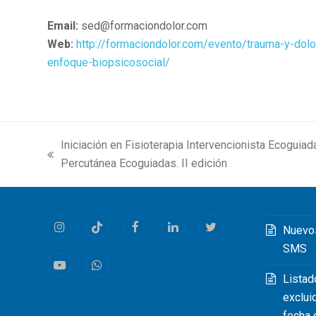
Email:
sed@formaciondolor.com
Web:
http://formaciondolor.com/evento/trauma-y-dolo
enfoque-biopsicosocial/
Iniciación en Fisioterapia Intervencionista Ecoguiad
previous
Percutánea Ecoguiadas. II edición
post:
Nuevo
Instagram
Tiktok
Facebook
LinkedIn
Twitter
SMS
Youtube
Whatsapp
Listad
exclui
fecha 