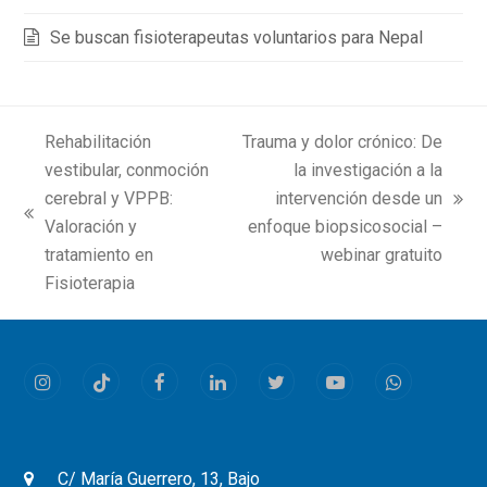
Se buscan fisioterapeutas voluntarios para Nepal
Rehabilitación
Trauma y dolor crónico: De
vestibular, conmoción
la investigación a la
cerebral y VPPB:
intervención desde un
next
previous
Valoración y
enfoque biopsicosocial –
post:
post:
tratamiento en
webinar gratuito
Fisioterapia
Instagram
Tiktok
Facebook
LinkedIn
Twitter
Youtube
Whatsapp
C/ María Guerrero, 13, Bajo