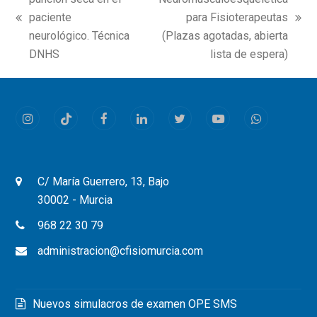
paciente
para Fisioterapeutas
previous
next
neurológico. Técnica
(Plazas agotadas, abierta
post:
post:
DNHS
lista de espera)
Instagram
Tiktok
Facebook
LinkedIn
Twitter
Youtube
Whatsapp
C/ María Guerrero, 13, Bajo
30002 - Murcia
968 22 30 79
administracion@cfisiomurcia.com
Nuevos simulacros de examen OPE SMS