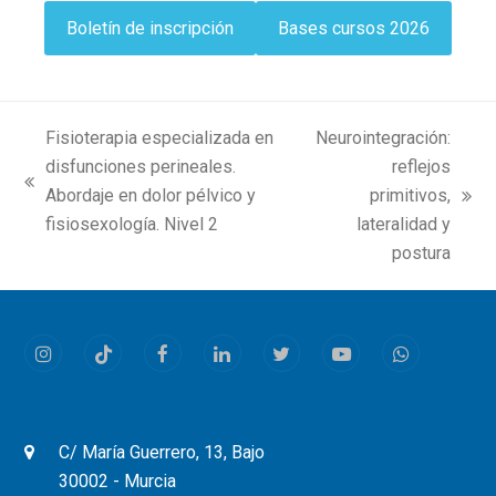
Boletín de inscripción
Bases cursos 2026
Fisioterapia especializada en
Neurointegración:
disfunciones perineales.
reflejos
previous
Abordaje en dolor pélvico y
primitivos,
next
post:
fisiosexología. Nivel 2
lateralidad y
post:
postura
Instagram
Tiktok
Facebook
LinkedIn
Twitter
Youtube
Whatsapp
C/ María Guerrero, 13, Bajo
30002 - Murcia