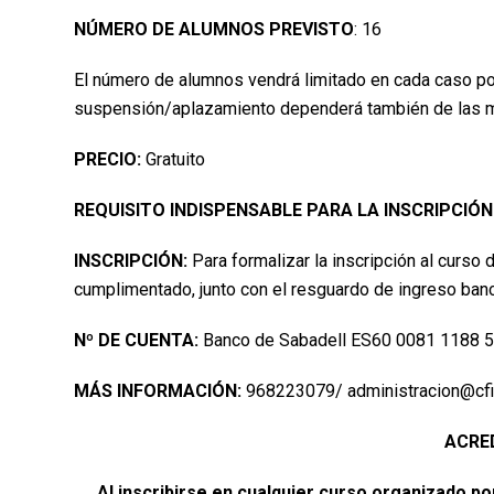
NÚMERO DE ALUMNOS PREVISTO
: 16
El número de alumnos vendrá limitado en cada caso por 
suspensión/aplazamiento dependerá también de las m
PRECIO:
Gratuito
REQUISITO INDISPENSABLE PARA LA INSCRIPCIÓN
INSCRIPCIÓN:
Para formalizar la inscripción al curso
cumplimentado, junto con el resguardo de ingreso banca
Nº DE CUENTA:
Banco de Sabadell ES60 0081 1188 
MÁS INFORMACIÓN:
968223079/ administracion@cfi
ACRED
Al inscribirse en cualquier curso organizado p