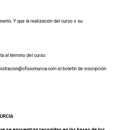
ento. Y que la realización del curso o su
a al término del curso.
nistracion@cfisiomurcia.com el boletín de inscripción
MURCIA
que se encuentran recogidas en las bases de los