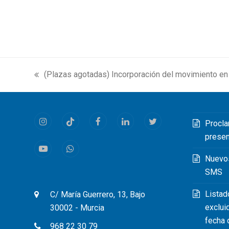
(Plazas agotadas) Incorporación del movimiento en
previous
post:
Procla
Instagram
Tiktok
Facebook
LinkedIn
Twitter
prese
Youtube
Whatsapp
Nuevo
SMS
Listad
C/ María Guerrero, 13, Bajo
exclui
30002 - Murcia
fecha 
968 22 30 79