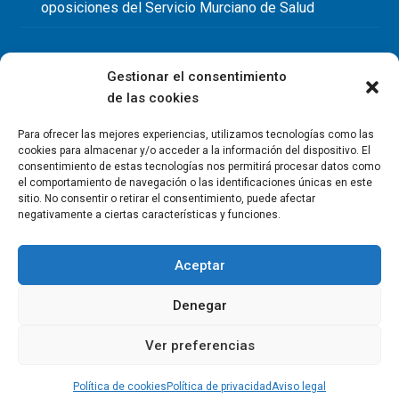
oposiciones del Servicio Murciano de Salud
Gestionar el consentimiento
de las cookies
Para ofrecer las mejores experiencias, utilizamos tecnologías como las
cookies para almacenar y/o acceder a la información del dispositivo. El
consentimiento de estas tecnologías nos permitirá procesar datos como
el comportamiento de navegación o las identificaciones únicas en este
sitio. No consentir o retirar el consentimiento, puede afectar
negativamente a ciertas características y funciones.
Aceptar
Denegar
Copyright Colegio Oficial de Fisioterapeutas de la Región de
Murcia 2026
Ver preferencias
Política de privacidad
Política de cookies
Aviso legal
Contacto
Política de cookies
Política de privacidad
Aviso legal