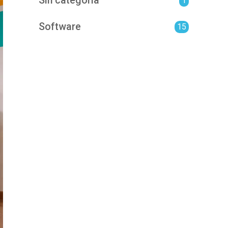
Sin categoría
1
Software
15