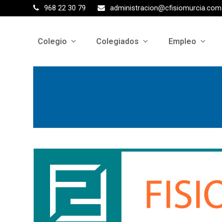
968 22 30 79
administracion@cfisiomurcia.com
Colegio
Colegiados
Empleo