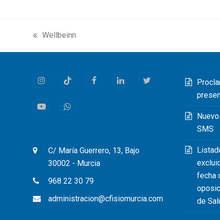
Wellbeinn
previous
post:
Procla
Instagram
Tiktok
Facebook
LinkedIn
Twitter
prese
Youtube
Whatsapp
Nuevo
SMS
Listad
C/ María Guerrero, 13, Bajo
exclui
30002 - Murcia
fecha 
968 22 30 79
oposic
administracion@cfisiomurcia.com
de Sal