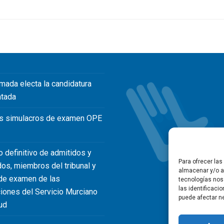
mada electa la candidatura
ntada
s simulacros de examen OPE
o definitivo de admitidos y
Para ofrecer la
dos, miembros del tribunal y
almacenar y/o ac
de examen de las
tecnologías nos
las identificaci
iones del Servicio Murciano
puede afectar ne
ud