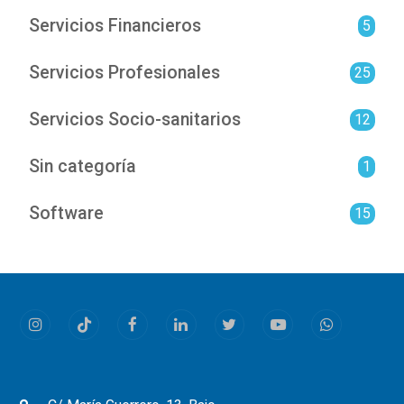
Servicios Financieros
5
Servicios Profesionales
25
Servicios Socio-sanitarios
12
Sin categoría
1
Software
15
Instagram
Tiktok
Facebook
LinkedIn
Twitter
Youtube
Whatsapp