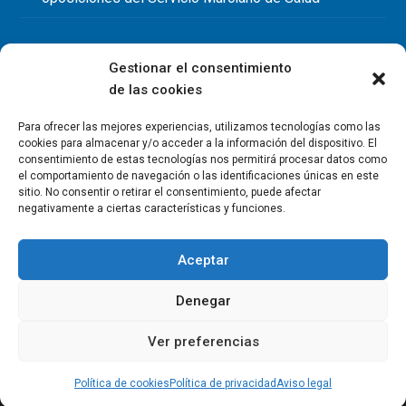
Gestionar el consentimiento
de las cookies
Para ofrecer las mejores experiencias, utilizamos tecnologías como las
cookies para almacenar y/o acceder a la información del dispositivo. El
consentimiento de estas tecnologías nos permitirá procesar datos como
el comportamiento de navegación o las identificaciones únicas en este
sitio. No consentir o retirar el consentimiento, puede afectar
negativamente a ciertas características y funciones.
Aceptar
Denegar
Copyright Colegio Oficial de Fisioterapeutas de la Región de
Murcia 2026
Ver preferencias
Política de privacidad
Política de cookies
Aviso legal
Contacto
Política de cookies
Política de privacidad
Aviso legal