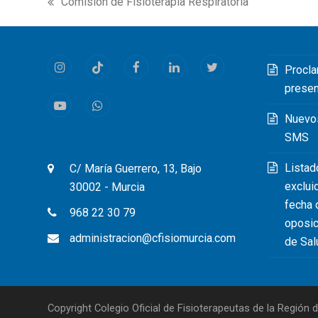
Comisión de Fisioterapia Respiratoria
previous
post:
Procla
Instagram
Tiktok
Facebook
LinkedIn
Twitter
prese
Youtube
Whatsapp
Nuevo
SMS
Listad
C/ María Guerrero, 13, Bajo
exclui
30002 - Murcia
fecha 
968 22 30 79
oposic
administracion@cfisiomurcia.com
de Sal
Copyright Colegio Oficial de Fisioterapeutas de la Región