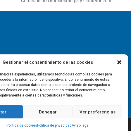
Comisión de Uroginecología y Obstetricia
next
post:
Gestionar el consentimiento de las cookies
s mejores experiencias, utilizamos tecnologías como las cookies para
ceder a la información del dispositivo. El consentimiento de estas
 permitirá procesar datos como el comportamiento de navegación o
ones únicas en este sitio. No consentir o retirar el consentimiento,
gativamente a ciertas características y funciones.
tar
Denegar
Ver preferencias
Política de cookies
Política de privacidad
Aviso legal
rivacidad
Política de cookies
Aviso legal
Contacto