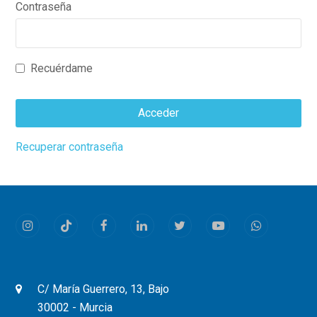
Contraseña
Recuérdame
Acceder
This
Recuperar contraseña
field
should
be
left
Instagram
Tiktok
Facebook
LinkedIn
Twitter
Youtube
Whatsapp
blank
C/ María Guerrero, 13, Bajo
30002 - Murcia