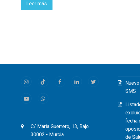
Leer más
Nuevo
Instagram
Tiktok
Facebook
LinkedIn
Twitter
SMS
Youtube
Whatsapp
Listad
exclui
fecha 
C/ María Guerrero, 13, Bajo
oposic
30002 - Murcia
de Sal