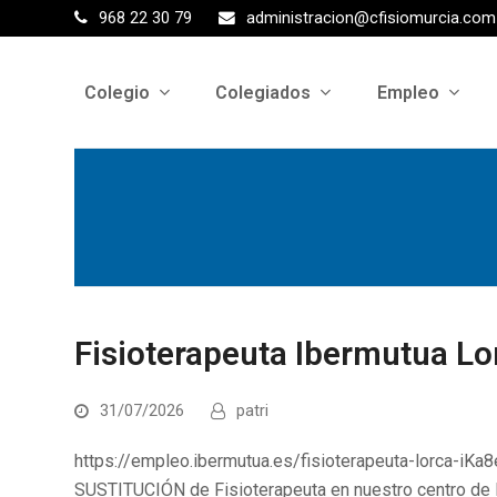
968 22 30 79
administracion@cfisiomurcia.com
Colegio
Colegiados
Empleo
Fisioterapeuta Ibermutua Lo
31/07/2026
patri
https://empleo.ibermutua.es/fisioterapeuta-lorca-iKa
SUSTITUCIÓN de Fisioterapeuta en nuestro centro d