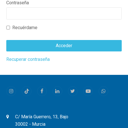
Contraseña
Recuérdame
Acceder
This
Recuperar contraseña
field
should
be
left
Instagram
Tiktok
Facebook
LinkedIn
Twitter
Youtube
Whatsapp
blank
C/ María Guerrero, 13, Bajo
30002 - Murcia