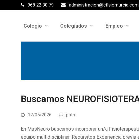
968 22 30 79
administracion@cfisiomurcia.com
Colegio
Colegiados
Empleo
Buscamos NEUROFISIOTER
12/05/2026
patri
En MásNeuro buscamos incorporar un/a Fisioterapeuta c
equipo multidisciplinar. Requisitos Experiencia previa 