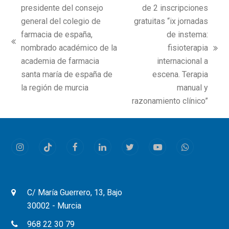
presidente del consejo
de 2 inscripciones
general del colegio de
gratuitas “ix jornadas
farmacia de españa,
de instema:
previous
nombrado académico de la
fisioterapia
next
post:
academia de farmacia
internacional a
post:
santa maría de españa de
escena. Terapia
la región de murcia
manual y
razonamiento clínico”
Instagram
Tiktok
Facebook
LinkedIn
Twitter
Youtube
Whatsapp
C/ María Guerrero, 13, Bajo
30002 - Murcia
968 22 30 79