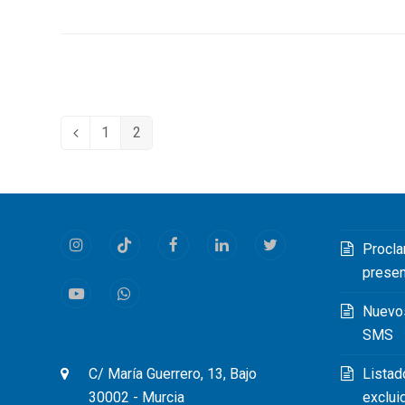
1
2
Anterior
Page
Page
Procla
Instagram
Tiktok
Facebook
LinkedIn
Twitter
prese
Youtube
Whatsapp
Nuevo
SMS
Listad
C/ María Guerrero, 13, Bajo
exclui
30002 - Murcia