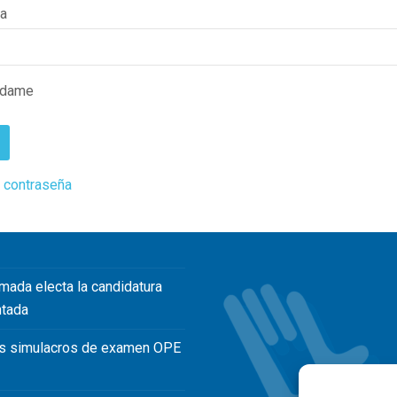
ña
rdame
 contraseña
mada electa la candidatura
ntada
s simulacros de examen OPE