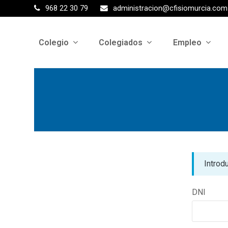
968 22 30 79
administracion@cfisiomurcia.com
Colegio
Colegiados
Empleo
Introd
DNI