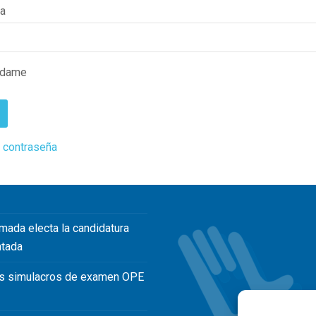
ña
rdame
 contraseña
mada electa la candidatura
ntada
s simulacros de examen OPE