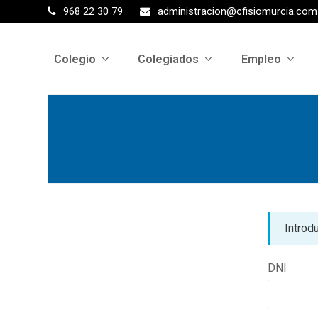
968 22 30 79
administracion@cfisiomurcia.com
Colegio
Colegiados
Empleo
Introd
DNI