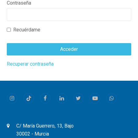
Contraseña
Recuérdame
Acceder
This
Recuperar contraseña
field
should
be
left
Instagram
Tiktok
Facebook
LinkedIn
Twitter
Youtube
Whatsapp
blank
C/ María Guerrero, 13, Bajo
30002 - Murcia