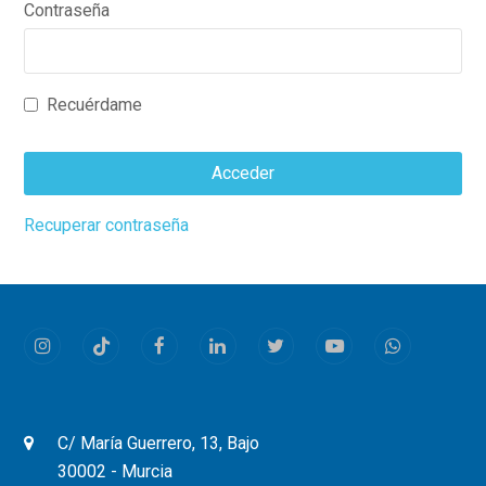
Contraseña
Recuérdame
Acceder
This
Recuperar contraseña
field
should
be
left
Instagram
Tiktok
Facebook
LinkedIn
Twitter
Youtube
Whatsapp
blank
C/ María Guerrero, 13, Bajo
30002 - Murcia