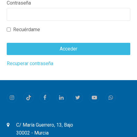
Contraseña
Recuérdame
Acceder
This
Recuperar contraseña
field
should
be
left
Instagram
Tiktok
Facebook
LinkedIn
Twitter
Youtube
Whatsapp
blank
C/ María Guerrero, 13, Bajo
30002 - Murcia