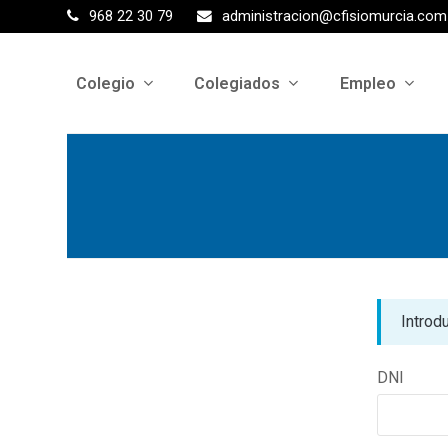
968 22 30 79
administracion@cfisiomurcia.com
Colegio
Colegiados
Empleo
Introd
DNI