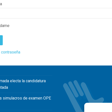
ña
rdame
 contraseña
mada electa la candidatura
ntada
s simulacros de examen OPE