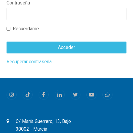
Contraseña
Recuérdame
Acceder
This
Recuperar contraseña
field
should
be
left
Instagram
Tiktok
Facebook
LinkedIn
Twitter
Youtube
Whatsapp
blank
C/ María Guerrero, 13, Bajo
30002 - Murcia