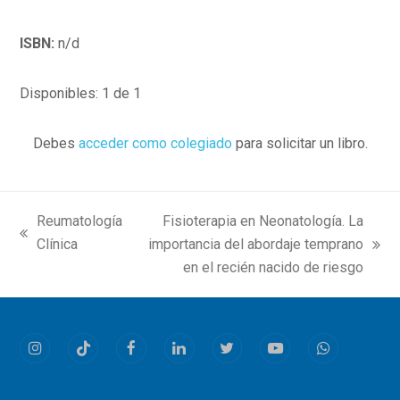
ISBN:
n/d
Disponibles: 1 de 1
Debes
acceder como colegiado
para solicitar un libro.
Reumatología
Fisioterapia en Neonatología. La
previous
Clínica
importancia del abordaje temprano
next
post:
en el recién nacido de riesgo
post:
Instagram
Tiktok
Facebook
LinkedIn
Twitter
Youtube
Whatsapp