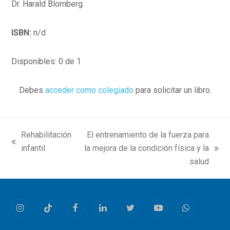
Dr. Harald Blomberg
ISBN:
n/d
Disponibles: 0 de 1
Debes
acceder como colegiado
para solicitar un libro.
Rehabilitación
El entrenamiento de la fuerza para
previous
infantil
la mejora de la condición física y la
next
post:
salud
post:
Instagram
Tiktok
Facebook
LinkedIn
Twitter
Youtube
Whatsapp