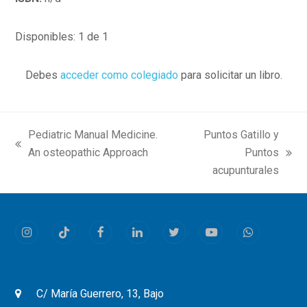
Disponibles: 1 de 1
Debes
acceder como colegiado
para solicitar un libro.
Pediatric Manual Medicine.
Puntos Gatillo y
previous
An osteopathic Approach
Puntos
next
post:
acupunturales
post:
Instagram
Tiktok
Facebook
LinkedIn
Twitter
Youtube
Whatsapp
C/ María Guerrero, 13, Bajo