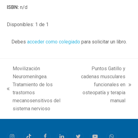
ISBN:
n/d
Disponibles: 1 de 1
Debes
acceder como colegiado
para solicitar un libro.
Movilización
Puntos Gatillo y
Neuromeníngea.
cadenas musculares
Tratamiento de los
funcionales en
next
previous
trastornos
osteopatía y terapia
post:
post:
mecanosensitivos del
manual
sistema nervioso