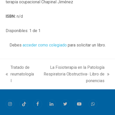
terapia ocupacional Chapinal Jiménez
ISBN:
n/d
Disponibles: 1 de 1
Debes
acceder como colegiado
para solicitar un libro.
Tratado de
La Fisioterapia en la Patología
reumatología
Respiratoria Obstructiva- Libro de
previous
next
I
ponencias
post:
post:
Instagram
Tiktok
Facebook
LinkedIn
Twitter
Youtube
Whatsapp