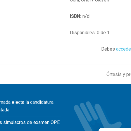
ISBN:
n/d
Disponibles: 0 de 1
Debes
accede
Órtesis y pr
next
post:
mada electa la candidatura
ntada
s simulacros de examen OPE