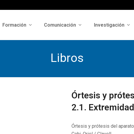
Formación
Comunicación
Investigación
Libros
Órtesis y próte
2.1. Extremidad
Órtesis y prótesis del aparato
Cohi, Oriol / Clavell