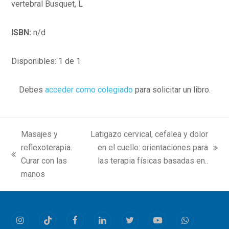
vertebral Busquet, L
ISBN:
n/d
Disponibles: 1 de 1
Debes
acceder como colegiado
para solicitar un libro.
Masajes y
Latigazo cervical, cefalea y dolor
reflexoterapia.
en el cuello: orientaciones para
next
previous
Curar con las
las terapia físicas basadas en..
post:
post:
manos
Instagram
Tiktok
Facebook
LinkedIn
Twitter
Youtube
Whatsapp