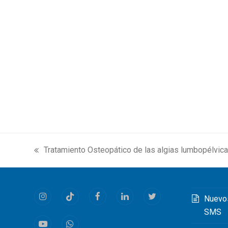
Tratamiento Osteopático de las algias lumbopélvic
previous
post:
Nuevo
Instagram
Tiktok
Facebook
LinkedIn
Twitter
SMS
Youtube
Whatsapp