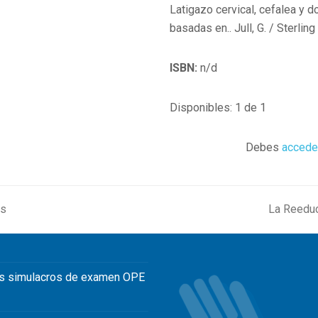
Latigazo cervical, cefalea y do
basadas en.. Jull, G. / Sterling
ISBN:
n/d
Disponibles: 1 de 1
Debes
accede
as
La Reeduc
next
post:
s simulacros de examen OPE