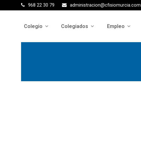
968 22 30 79
administracion@cfisiomurcia.com
Colegio
Colegiados
Empleo