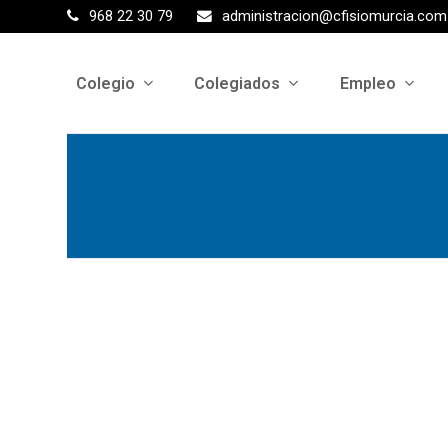
968 22 30 79
administracion@cfisiomurcia.com
Colegio
Colegiados
Empleo