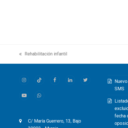
Rehabilitación infantil
previous
post:
Nuevo
Instagram
Tiktok
Facebook
LinkedIn
Twitter
SMS
Youtube
Whatsapp
Listad
exclui
fecha 
C/ María Guerrero, 13, Bajo
oposic