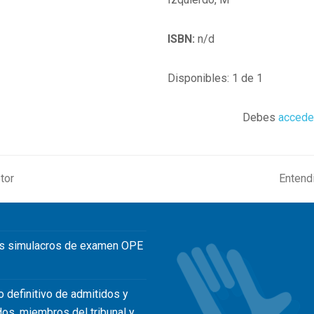
ISBN:
n/d
Disponibles: 1 de 1
Debes
accede
tor
Entendi
next
post:
s simulacros de examen OPE
o definitivo de admitidos y
dos, miembros del tribunal y