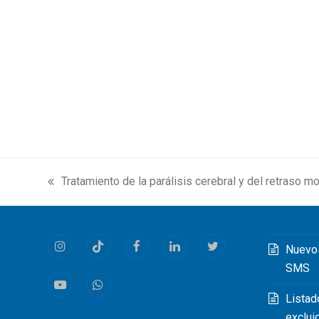
Tratamiento de la parálisis cerebral y del retraso mo
previous
post:
Nuevo
Instagram
Tiktok
Facebook
LinkedIn
Twitter
SMS
Youtube
Whatsapp
Listad
exclui