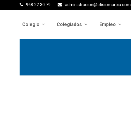
968 22 30 79
administracion@cfisiomurcia.com
Colegio
Colegiados
Empleo