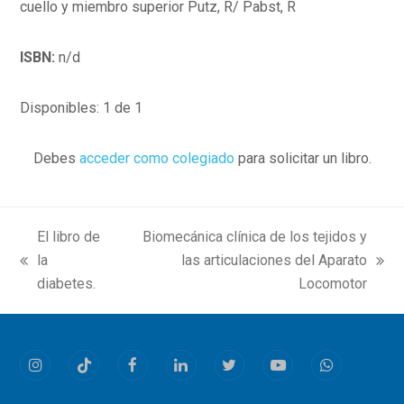
cuello y miembro superior Putz, R/ Pabst, R
ISBN:
n/d
Disponibles: 1 de 1
Debes
acceder como colegiado
para solicitar un libro.
El libro de
Biomecánica clínica de los tejidos y
la
las articulaciones del Aparato
previous
next
diabetes.
Locomotor
post:
post:
Instagram
Tiktok
Facebook
LinkedIn
Twitter
Youtube
Whatsapp