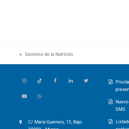
Secretos de la Nutrición
previous
post:
Procla
Instagram
Tiktok
Facebook
LinkedIn
Twitter
prese
Youtube
Whatsapp
Nuevo
SMS
Listad
C/ María Guerrero, 13, Bajo