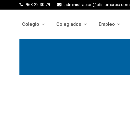
968 22 30 79
administracion@cfisiomurcia.com
Colegio
Colegiados
Empleo