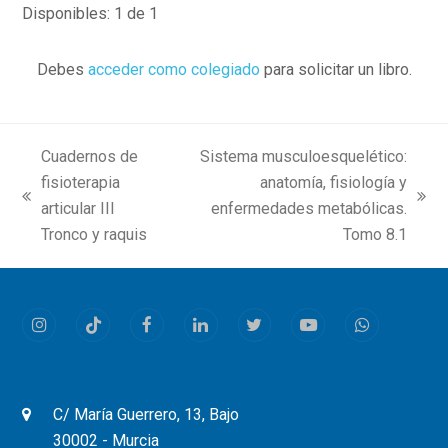
Disponibles: 1 de 1
Debes
acceder como colegiado
para solicitar un libro.
Cuadernos de
Sistema musculoesquelético:
fisioterapia
anatomía, fisiología y
previous
next
articular III
enfermedades metabólicas.
post:
post:
Tronco y raquis
Tomo 8.1
Instagram
Tiktok
Facebook
LinkedIn
Twitter
Youtube
Whatsapp
C/ María Guerrero, 13, Bajo
30002 - Murcia