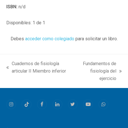
ISBN:
n/d
Disponibles: 1 de 1
Debes
acceder como colegiado
para solicitar un libro.
Cuadernos de fisiología
Fundamentos de
previous
articular II Miembro inferior
fisiología del
next
post:
ejercicio
post:
Instagram
Tiktok
Facebook
LinkedIn
Twitter
Youtube
Whatsapp