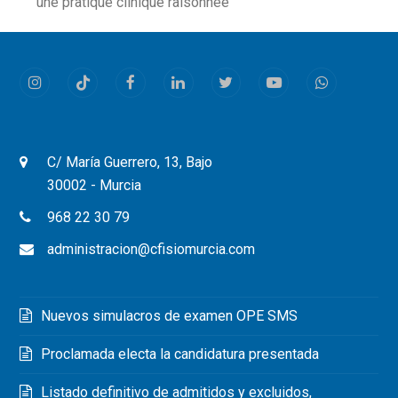
previous
une pratique clinique raisonnée
post:
Instagram
Tiktok
Facebook
LinkedIn
Twitter
Youtube
Whatsapp
C/ María Guerrero, 13, Bajo
30002 - Murcia
968 22 30 79
administracion@cfisiomurcia.com
Nuevos simulacros de examen OPE SMS
Proclamada electa la candidatura presentada
Listado definitivo de admitidos y excluidos,