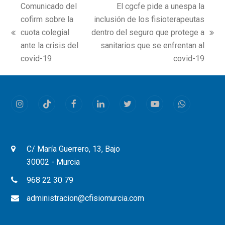
Comunicado del
El cgcfe pide a unespa la
cofirm sobre la
inclusión de los fisioterapeutas
cuota colegial
dentro del seguro que protege a
previous
next
ante la crisis del
sanitarios que se enfrentan al
post:
post:
covid-19
covid-19
Instagram
Tiktok
Facebook
LinkedIn
Twitter
Youtube
Whatsapp
C/ María Guerrero, 13, Bajo
30002 - Murcia
968 22 30 79
administracion@cfisiomurcia.com